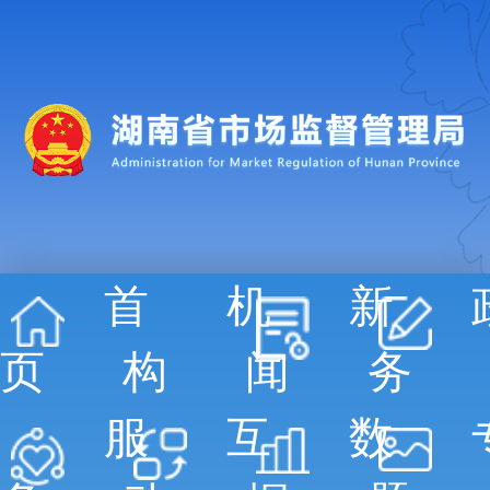
首
机
新
页
构
闻
务
服
互
数