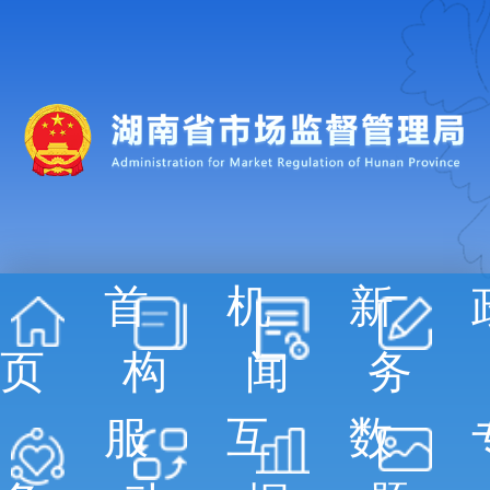
首
机
新
页
构
闻
务
服
互
数