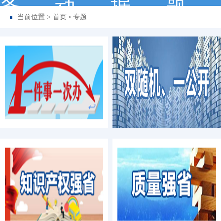
务
动
据
题
当前位置 >
首页
专题
>