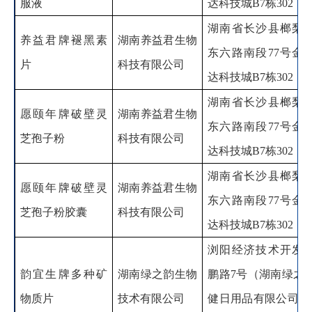
服液
达科技城
B7
栋
302
湖南省长沙县榔梨
养益君牌褪黑素
湖南养益君生物
东六路南段
77
号金
片
科技有限公司
达科技城
B7
栋
302
湖南省长沙县榔梨
愿颐年牌破壁灵
湖南养益君生物
东六路南段
77
号金
芝孢子粉
科技有限公司
达科技城
B7
栋
302
湖南省长沙县榔梨
愿颐年牌破壁灵
湖南养益君生物
东六路南段
77
号金
芝孢子粉胶囊
科技有限公司
达科技城
B7
栋
302
浏阳经济技术开发
韵宜生牌多种矿
湖南绿之韵生物
鹏路
7
号（湖南绿之
物质片
技术有限公司
健日用品有限公司
1