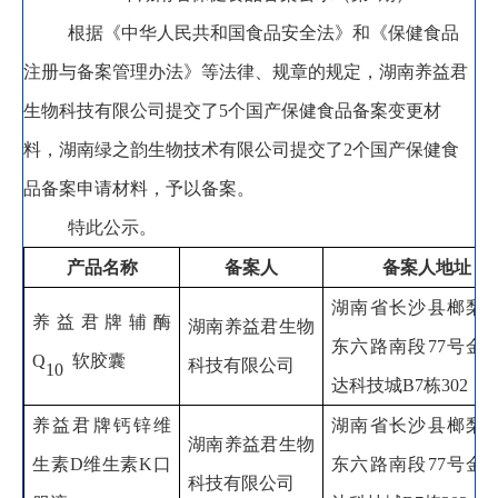
根据《中华人民共和国食品安全法》和《保健食品
注册与备案管理办法》等法律、规章的规定
，
湖南养益君
生物科技有限公司
提交了
5
个国产保健食品备案变更材
料
，
湖南绿之韵生物技术有限公司
提交了
2
个国产保健食
品备案申请材料
，
予以备案。
特此公示
。
产品名称
备案人
备案人地址
湖南省长沙县榔梨
养益君牌辅酶
湖南养益君生物
东六路南段
77
号金
Q
软胶囊
科技有限公司
10
达科技城
B7
栋
302
养益君牌钙锌维
湖南省长沙县榔梨
湖南养益君生物
生素
D
维生素
K
口
东六路南段
77
号金
科技有限公司