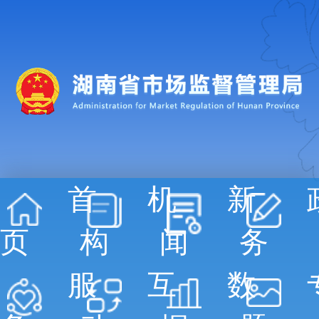
首
机
新
页
构
闻
务
服
互
数