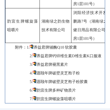
房
1
层
101
号）
浏阳经济技术开发
韵宜生牌螺旋藻
湖南绿之韵生物
鹏路
7
号（湖南绿之
咀嚼片
技术有限公司
健日用品有限公司
1
房
1
层
101
号）
附件：
1.
养益君牌辅酶Q10 软胶囊
2.
养益君牌钙锌维生素D维生素K口服液
3.
养益君牌褪黑素片
4.
愿颐年牌破壁灵芝孢子粉
5.
愿颐年牌破壁灵芝孢子粉胶囊
6.
韵宜生牌多种矿物质片
7.
韵宜生牌螺旋藻咀嚼片