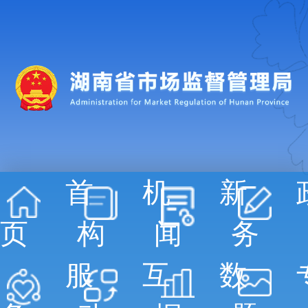
首
机
新
页
构
闻
务
服
互
数