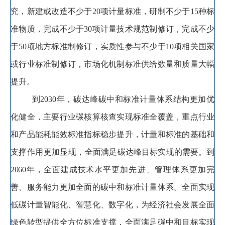
究
，
新建或改造不少于
20
项计量标准
，
研制不少于
15
种标
准物质
，
完成不少于
30
项计量技术规范制修订
，
完成不少
于
50
项地方标准制修订
，
实质性参与不少于
10
项相关国家
或行业标准制修订
，
市场化机制标准供给数量和质量大幅
提升。
到
2030
年
，
碳达峰碳中和标准计量体系结构更加优
化健全，主要行业碳核算核查实现标准全覆盖
，
重点行业
和产品能耗能效标准指标稳步提升，计量和标准的基础和
支撑作用更加显现
，
全
面满足碳达峰目标实现的需要
。
到
2060
年
，
全面建成技术水平
更加先进、管理体系更加完
善、服务能力更加全面的碳中和标准计量体系
。
全面实现
低碳计量智能化、智慧化、数字化，为经济社会发展全面
绿色转型提供全方位标准支撑
，
全面满足碳中和目标实现