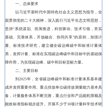
一、总体要求
以习近平新时代中国特色社会主义思想为指导
，
全
面贯彻党的二十大精神，深入践行习近平生态文明思想
，
坚持
“系统谋划、统筹推进
，
科技驱动、技术引领，夯实
基础、完善体系
，
开放融合、协同共享”的原则，加强计
量、标准技术研究
，
建立健全碳达峰碳中和标准计量体
系，发挥计量、标准在实现碳达峰碳中和目标中的基础保
障作用
，
为实现碳达峰、碳中和目标贡献力量。
二、主要目标
到
2025
年
，
全省碳达峰碳中和标准计量体系基本建
成并发挥重要作用。重点排放单位碳排放测量能力基本具
备
，
计量服务体系不断完善，重点行业和产品能耗限额及
能效标准指标稳步提升
。
开展不少于
30
项计量科学技术研