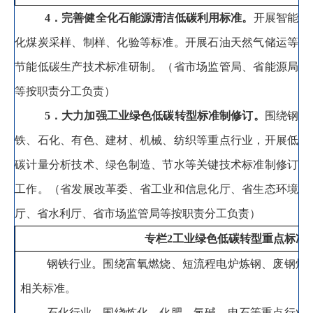
4
．完善健全化石能源清洁低碳利用标准
。
开展智能
化煤炭采样
、
制样、化验等标准
。
开展石油天然气储运等
节能低碳生产技术标准研制。
（省市场监管局、省能源局
等按职责分工负责）
5
．大力加强工业绿色低碳转型标准制修订
。
围绕钢
铁
、石化、
有色、建材、机械、纺织等重点行业
，
开展
低
碳计量分析技术、绿色制造、节水等关键技术标准制修订
工作
。
（省发展改革委、省工业和信息化厅、省生态环境
厅、省水利厅、省市场监管局等按职责分工负责）
专栏
2
工业绿色低碳转型重点标准
钢铁行业
。
围绕富氧燃烧、短流程电炉炼钢、废钢炼
相关标准
。
石化行业
。
围绕炼化、化肥、氯碱、电石等重点行业