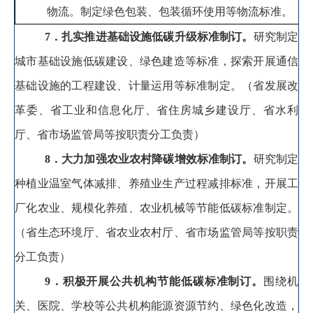
物流
。
制定绿色包装、包装循环使用等物流标准。
7
．扎实推进基础设施低碳升级标准制订
。
研究制定
城市基础设施低碳建设、绿色建造等
标准
，
探索
开展
通信
基础设施的工程建设、计量运用等标准制定
。
（省发展改
革委、省工业和信息化厅、省住房城乡建设厅、省水利
厅、省市场监管局等按职责分工负责）
8
．大力加强农业农村降碳增效标准制订
。
研究
制定
种植业温室气体减排、养殖业生产过程减排标准
，
开展工
厂化农业、规模化养殖、农业机械等节能低碳标准制定。
（省生态环境厅、省农业农村厅、省市场监管局等按职责
分工负责）
9
．积极开展公共机构节能低碳标准制订
。
围绕机
关、医院、学校等公共机构能源资源节约、绿色化改造
，