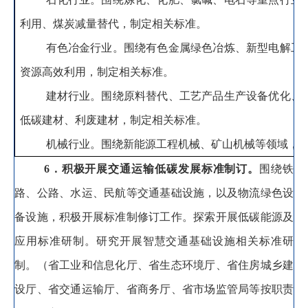
利用、煤炭减量替代，制定相关标准
。
有色冶金行业
。
围绕有色金属绿色冶炼、新型电解工
资源高效利用，制定相关标准
。
建材行业
。
围绕原料替代、工艺产品生产设备优化、
低碳建材、利废建材，制定相关标准
。
机械行业
。
围绕
新能源工程机械、矿山机械等领域
，
6
．积极开展交通运输低碳发展标准制订
。
围绕铁
路
、
公路、水运、
民航
等交通基础设施
，
以及物流绿色设
备设施，
积极开展标准制修订工作
。
探索开展低碳能源及
应用标准研制
。
研究开展智慧交通基础设施相关标准研
制。
（省工业和信息化厅、省生态环境厅、省住房城乡建
设厅、省交通运输厅、省商务厅、省市场监管局等按职责