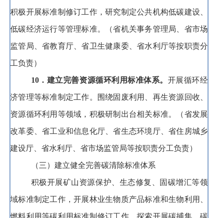
积极开展标准制修订工作
，
研究制定公共机构低碳建设、
低碳经济运行等管理标准
。
（省机关事务管理局、省市场
监管局、省教育厅、省卫生健康委、省水利厅等按职责分
工负责）
10
．建立完善资源循环利用标准体系
。
开展循环经
济管理等标准制定
工作
。
围绕
固废
利用
、
再生资源回收、
资源循环利用等领域
，
积极
研制
出台相关标准
。
（省发展
改革委、省工业和信息化厅、省生态环境厅、省住房城乡
建设厅、省水利厅、省市场监管局等按职责分工负责）
（三）建立健全完善碳清除标准体系
积极
开展
矿山资源保护、生态修复、固碳增汇等
领
域标准
制定
工作
，
开展林业生物质产品标准和生物利用、
燃料利用等碳利用标准制修订
工作
，
探索开展
碳捕集、碳