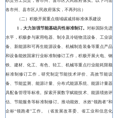
职责分工负责，各市州、县市区人民政府落实
。
以下均需
各市州、县市区人民政府落实，不再列出）
（二）积极
开展
重点领域碳减排标准体系建设
1
．大力加强节能基础共性标准制订
。
对标国际先进
水平
，
积极
参与
家用电器、制冷及冷链物流设备、工业设
备、新能源和可再生能源设备、机械制造装备等重点产品
和设备能效国家
行业标准制修订工作
，
积极
开展
火电、钢
铁、建材、化工、有色、轻工、机械等重点行业能耗限额
标准制修订
工作
，
研究制定
节能技术评价、高效节能设
备、节能监测、能源计量、分布式能源系统、能源计量器
具配备管理等
标准
。
探索
开展
数字赋能技术、能源绩效评
估、节能服务等
标准制修订
。
推动能效、水效
“领跑者”和
企标“领跑者”工作
。
（省发展改革委、省工业和信息化