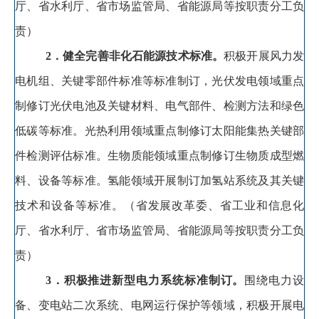
厅、省水利厅、省市场监管局、省能源局等按职责分工负
责）
2
．健全完善非化石能源技术标准
。
积极
开展
风力发
电机组、关键零部件标准等
标准制订
，
光伏发电领域重点
制修订光伏电池及关键材料、电气部件、检测方法和绿色
低碳等标准。光热利用领域重点制修订太阳能集热关键部
件检测评估标准
。
生物质能领域重点制修订生物质成型燃
料、设备等标准。氢能领域开展制订加氢站系统及其关键
技术和设备等标准
。
（省发展改革委、省工业和信息化
厅、省水利厅、省市场监管局、省能源局等按职责分工负
责）
3
．积极推进新型电力系统标准制订
。
围绕电力
设
备、
变电站二次系统、
电网运行保护
等
领域
，
积极开展电