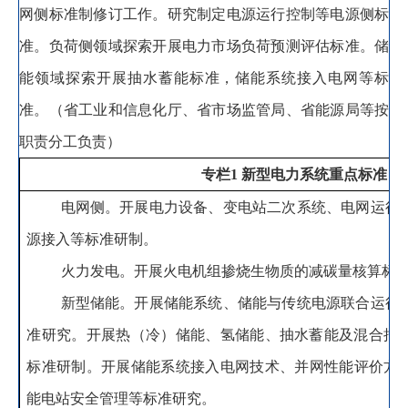
网侧标准制修订工作。研究
制定电源运行控制等
电源侧标
准
。
负荷侧领域
探索开展
电力市场负荷预测评估标准
。
储
能领域探索
开展
抽水蓄能标准
，
储能系统接入电网等标
准。
（省工业和信息化厅、省市场监管局、省能源局等按
职责分工负责）
专栏
1
新型电力系统重点标准
电网侧
。
开展电力设备、变电站二次系统、电网运行
源接入等
标准研制
。
火力发电
。
开展火电机组掺烧生物质的减碳量核算标
新型储能
。
开展储能系统、储能与传统电源联合运行
准研究。开展热（冷）储能、氢储能、抽水蓄能及混合抽
标准研制
。
开展储能系统接入电网技术、并网性能评价方
能电站安全管理等标准研究
。