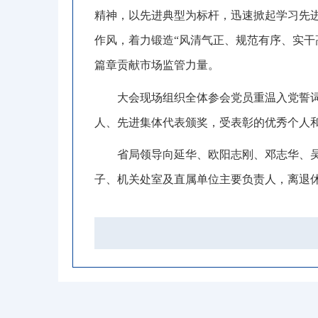
精神，以先进典型为标杆
，
迅速掀起学习先
作风，着力锻造
“
风清气正、规范有序、实干
篇章贡献市场监管力量
。
大会现场组织全体参会党员重温入党誓
人、先进集体代表
颁奖
，
受表彰
的
优秀个人
省局领导
向延华、欧阳志刚、邓志华、
子、机关处室及直属单位主要负责人，离退