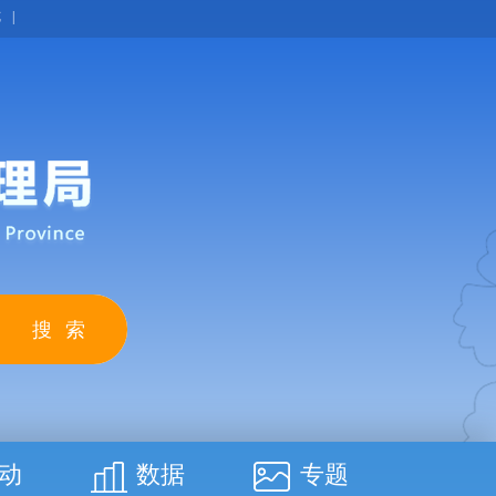
览
|
动
数据
专题