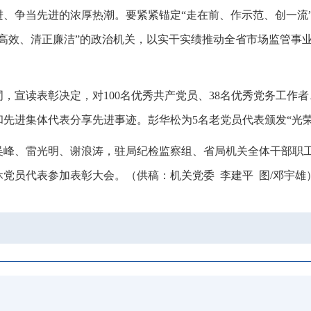
进、争当先进的浓厚热潮。
要
紧紧锚定“走在前、作示范、创一流
高效
、清正廉洁”
的政治机关
，
以实干实绩推动全省市场监管事
词
，
宣读表彰决定，对100名优秀共产党员、38名优秀党务工作
和
先进集体代表
分享先进事迹
。
彭华松
为5名老党员代表颁发“光荣
吴峰、雷光明、谢浪涛
，
驻局纪检监察组、省局机关全体干部职
休党员代表参加
表彰大会
。
（
供稿：
机关党委
李建平
图
/
邓宇雄