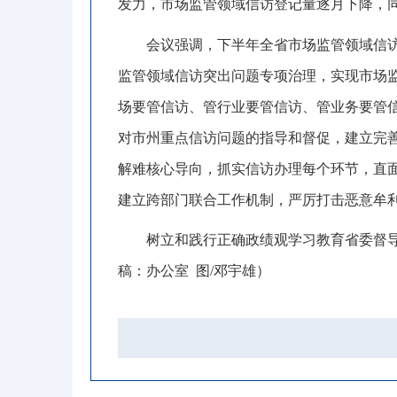
发力
，
市场监管领域信访登记量逐月下降，
会议强调
，
下半年全省市场监管领域信
监管领域信访突出问题专项治理，实现市场监
场要管信访、管行业要
管
信访、管业务要管信
对市州重点信访问题的指导和督促，建立完
解难核心导向
，
抓实信访办理每个环节，直
建立跨部门联合工作机制，严厉打击恶意牟
树立和践行
正确
政绩观学习教育省委督
稿：
办公室
图
/
邓宇雄
）