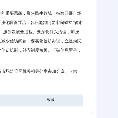
作的重要思想，聚焦民生领域
，
持续开展市场
要强化联管共治
，
各职能部门要牢固树立“管市
、服务发展全过程。
要深化源头治理
，
加强
头减少信访问题
。
要实化信访办理
，
立足为民
化信访机制
，
补齐制度短板、打破信息壁垒
，
省市场监管局机关相关处室参加会议
。
（
供
收藏