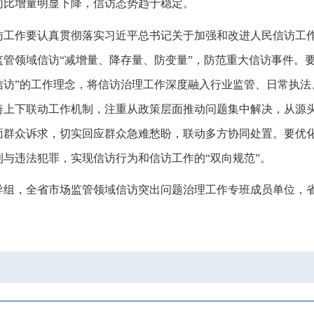
同比增量明显下降
，
信访态势趋于稳定。
访工作要认真贯彻落实习近平总书记关于加强和改进人民信访工
管领域信访“减增量、降存量、防变量”
，
防范重大信访事件。
访”的工作理念
，
将信访治理工作深度融入行业监管、日常执法
善上下联动工作机制
，
注重从政策层面推动问题集中解决，从源
面群众诉求
，
切实回应群众急难愁盼，联动多方协同处置
。
要优
利与违法犯罪
，
实现信访行为和信访工作的“双向规范”。
导组
，
全省市场监管领域信访突出问题治理工作专班成员单位，