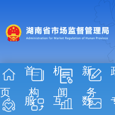
首
机
新
页
构
闻
务
服
互
数