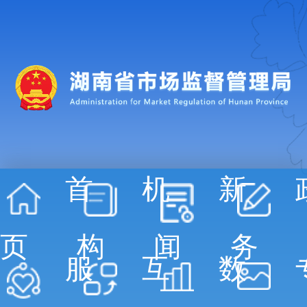
首
机
新
页
构
闻
务
服
互
数