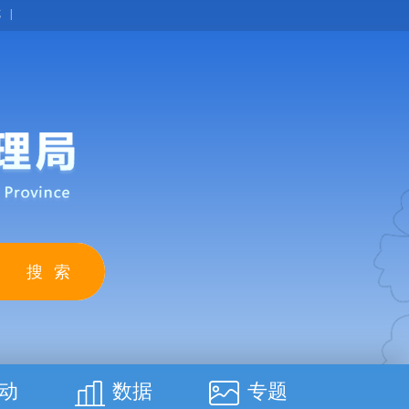
览
|
动
数据
专题