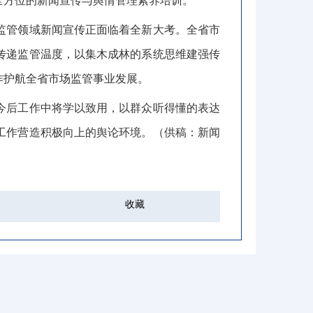
全方位的新闻宣传与舆情管理素养培训。
监管领域新闻宣传正面临着全新大考。全省市
传递监管温度
，
以集木成林的系统思维建强传
作护航全省市场监管事业发展
。
今后工作中
将
学以
致用
，
以群众听得懂的表达
工作
营造积极向上的舆论环境
。
（
供稿
：
新闻
收藏