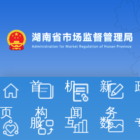
首
机
新
页
构
闻
务
服
互
数