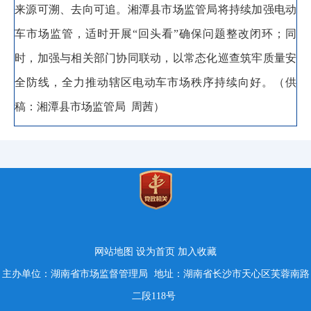
来源可溯、去向可追。
湘潭县市场监管局将持续加强电动
车市场监管
，
适时开展“回头看”确保问题整改闭环
；
同
时
，
加强与相关部门协同联动
，
以常态化巡查筑牢质量安
全防线，全力推动辖区电动车市场秩序持续向好
。
（
供
稿
：
湘潭县市场监管
局
周茜
）
网站地图
设为首页
加入收藏
主办单位：湖南省市场监督管理局
地址：湖南省长沙市天心区芙蓉南路
二段118号