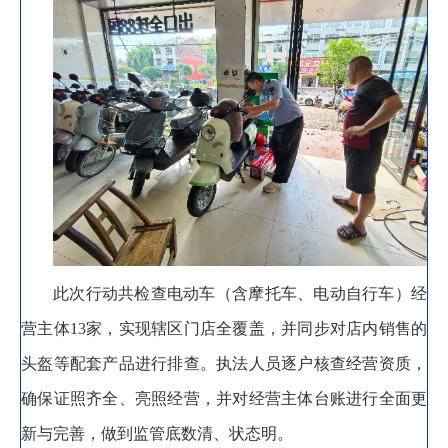
此次行动共检查电动车（含摩托车、电动自行车）经
营主体13家
，
实现辖区门店全覆盖，并同步对店内销售的
头盔等配套产品进行排查
。
执法人员逐户核查
经营资质
，
确保证照齐全、亮照经营，并对经营主体台账进行全面更
新与完善
，
做到监管底数清、状态明。