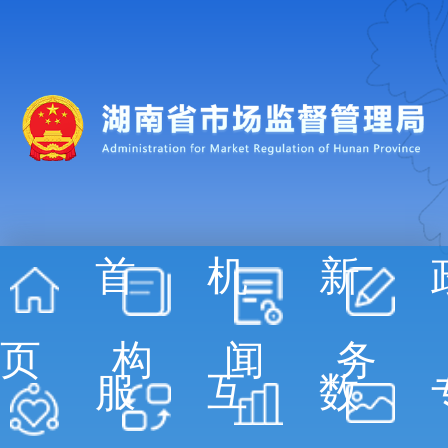
首
机
新
页
构
闻
务
服
互
数