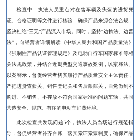
检查中
，
执法人员重点对在售车辆及头盔的进货凭
证、合格证明等文件进行核验，确保产品来源合法合规
，
坚决杜绝“三无”产品流入市场。
同时
，
坚持“边执法、边普
法”
，
向经营者详细解读《中华人民共和国产品质量法》
《强制性产品认证管理规定》及电动自行车国家标准等相
关法规政策，并结合近期典型交通事故案例
，
以案释法、
以案警示，督促经营者切实履行产品质量安全主体责任
，
严把进货查验关、销售登记关和售后跟踪关，自觉做到不
购进、不销售、不存放不符合国家标准的问题车辆
，
共同
营造安全、规范、有序的电动车消费环境。
此次检查共发现问题5个
，
执法人员当场进行规范指
导
，
督促经营者补齐台账，落实索证索票制度
，
确保产品